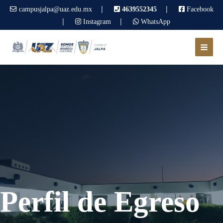
|
|
campusjalpa@uaz.edu.mx
4639552345
Facebook
|
|
Instagram
WhatsApp
Perfil de Egreso