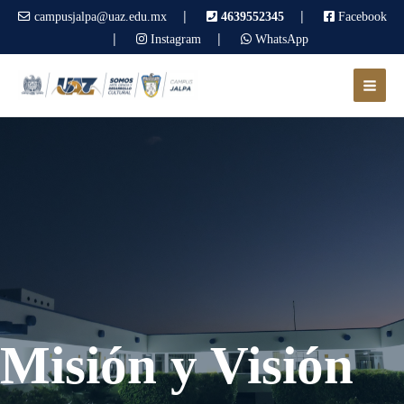
|
|
campusjalpa@uaz.edu.mx
4639552345
Facebook
|
|
Instagram
WhatsApp
Misión y Visión